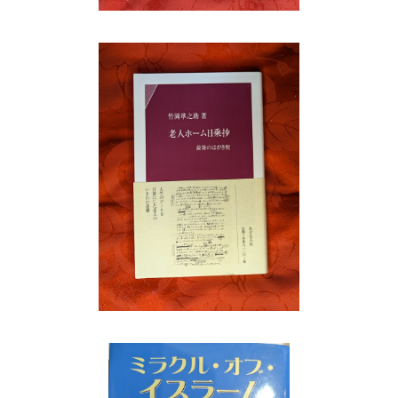
問題
老人ホーム日乘抄 最後のはがき便 竹岡準
19
之助 あすなろ社
¥770