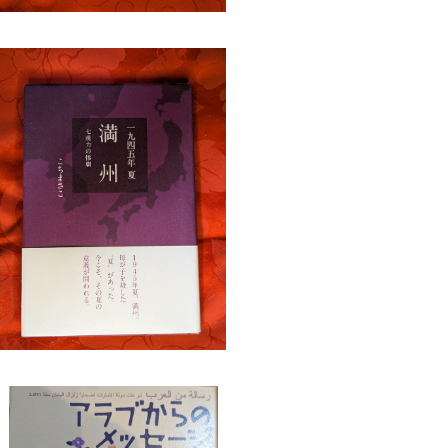
45年夏 満州 七虎力の惨劇 こちまさ
こ 北星社
¥1,430