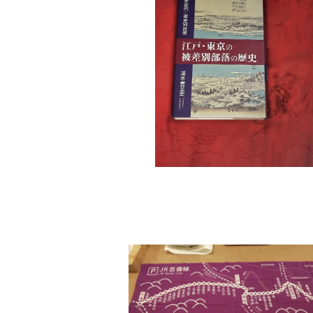
江戸・東京の被差別部落の歴史 弾左
被差別民衆 浦本誉至史著 明石書
¥1,800
SOLD OUT
芸備線手ぬぐい
¥1,200