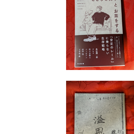
SOLD OUT
雑貨・その他
こじらせ男子とお茶をする 月と文社
¥2,200
日本：法律・経済・政治関連
海外：法律・経済・政治関連
大正元年十二月十七日 溢恩記 賀
彦 賀川豊彦記念・松沢資料館刊
¥2,200