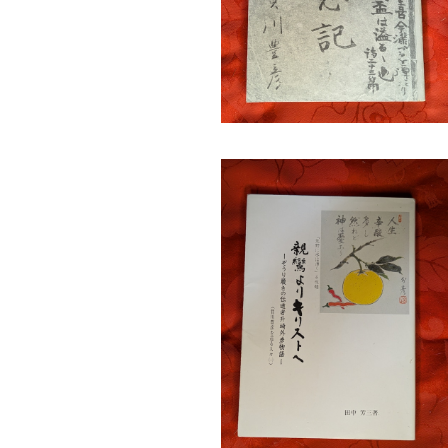
親鸞よりキリストへ ぞうり履きの伝道
外彦物語（賀川豊彦を巡る人々1） 田
¥660
三 クリスチャン・グラフ社