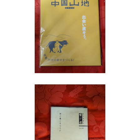
みんなでつくる中国山地№5 2024 移動
みん
が次の幸せをつくる！ 中国山地編集舎
編
¥2,750
川豊
神の懐にあるもの 賀川豊彦 賀川事業団
評伝
雲柱社 昭和50年
¥770