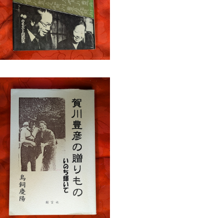
豊彦の贈りもの いのち輝いて 鳥飼慶
陽 創言社 2007年刊
¥990