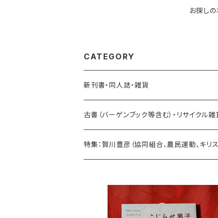
お探しの
CATEGORY
新刊書・同人誌・雑貨
乗り物関連
古書（バーゲンブック等含む）・リサイクル雑
海外：旅行・文化・地理・歴史関連
特集：賀川豊彦（協同組合、農民運動、キリ
日本：旅行・文化・地理・歴史関連
地域振興関連