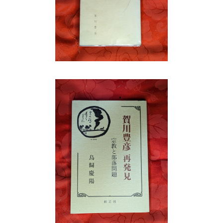
者升崎
賀川豊彦再発見 宗教と部落問題 鳥飼慶
賀川
中芳
陽 創言社 2002年刊
¥1,210