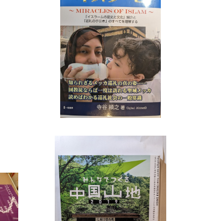
衛門と
ミラクル・オブ・イスラーム
店
¥1,100
みんなでつくる中国山地 2019 №0（のろ
みん
し号） 過疎は終わった！
¥2,200