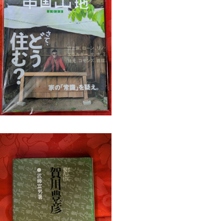
なでつくる中国山地№4 2023 さて、
どう住む？ 中国山地編集舎
¥2,750
 賀川豊彦 武藤富男 キリスト教新聞
社 1981年刊
¥770