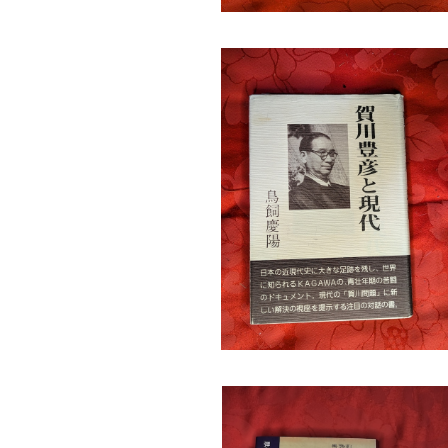
賀川豊彦と現代 鳥飼慶陽 兵庫部落
研究所
¥770