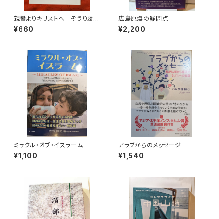
親鸞よりキリストへ ぞうり履き
広島原爆の疑問点
の伝道者升崎外彦物語（賀川豊
¥660
¥2,200
彦を巡る人々1） 田中芳三 ク
リスチャン・グラフ社
ミラクル・オブ・イスラーム
アラブからのメッセージ
¥1,100
¥1,540