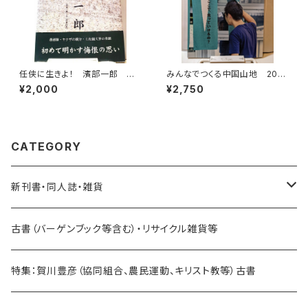
任侠に生きよ！ 濱部一郎 私
みんなでつくる中国山地 2022
の風雪日記シリーズ①
№3 ここで食っていけるの？
¥2,000
¥2,750
CATEGORY
新刊書・同人誌・雑貨
乗り物関連
古書（バーゲンブック等含む）・リサイクル雑貨等
海外：旅行・文化・地理・歴史関連
特集：賀川豊彦（協同組合、農民運動、キリスト教等）古書