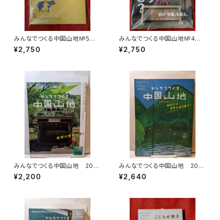
みんなでつくる中国山地№5 2
みんなでつくる中国山地№4 2
024 移動が次の幸せをつく
023 さて、どう住む？ 中国山
¥2,750
¥2,750
る！ 中国山地編集舎
地編集舎
みんなでつくる中国山地 2019
みんなでつくる中国山地 202
№0（のろし号） 過疎は終わ
0 №1 地元から世界を創り直
¥2,200
¥2,640
った！
す！