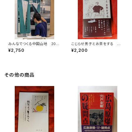
みんなでつくる中国山地 2022
こじらせ男子とお茶をする 月
№3 ここで食っていけるの？
と文社編
¥2,750
¥2,200
その他の商品