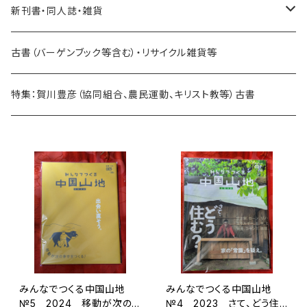
新刊書・同人誌・雑貨
乗り物関連
古書（バーゲンブック等含む）・リサイクル雑貨等
海外：旅行・文化・地理・歴史関連
特集：賀川豊彦（協同組合、農民運動、キリスト教等）古書
日本：旅行・文化・地理・歴史関連
地域振興関連
雑貨・その他
日本：法律・経済・政治関連
みんなでつくる中国山地
みんなでつくる中国山地
海外：法律・経済・政治関連
№5 2024 移動が次の
№4 2023 さて、どう住