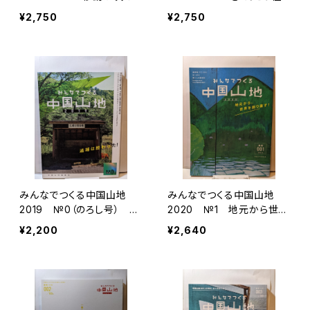
幸せをつくる！ 中国山地編
む？ 中国山地編集舎
¥2,750
¥2,750
集舎
みんなでつくる中国山地
みんなでつくる中国山地
2019 №0（のろし号） 過
2020 №1 地元から世界
疎は終わった！
を創り直す！
¥2,200
¥2,640