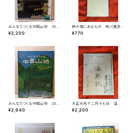
みんなでつくる中国山地 2019
神の懐にあるもの 賀川豊彦
№0（のろし号） 過疎は終わ
賀川事業団雲柱社 昭和50年
¥2,200
¥770
った！
みんなでつくる中国山地 202
大正元年十二月十七日 溢恩
0 №1 地元から世界を創り直
記 賀川豊彦 賀川豊彦記念・
¥2,640
¥2,200
す！
松沢資料館刊