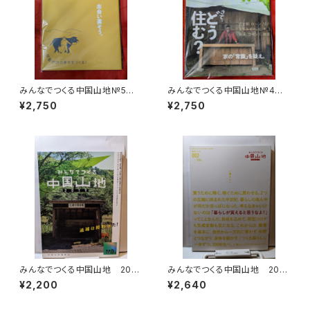
みんなでつくる中国山地№5 2
みんなでつくる中国山地№4 2
024 移動が次の幸せをつく
023 さて、どう住む？ 中国山
¥2,750
¥2,750
る！ 中国山地編集舎
地編集舎
みんなでつくる中国山地 2019
みんなでつくる中国山地 2021
№0（のろし号） 過疎は終わ
№2 暮らし
¥2,200
¥2,640
った！