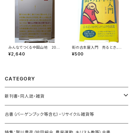
みんなでつくる中国山地 2021
街の古本屋入門 売るとき、買
№2 暮らし
うとき、開業するときの必読書
¥2,640
¥500
CATEGORY
新刊書・同人誌・雑貨
乗り物関連
古書（バーゲンブック等含む）・リサイクル雑貨等
海外：旅行・文化・地理・歴史関連
特集：賀川豊彦（協同組合、農民運動、キリスト教等）古書