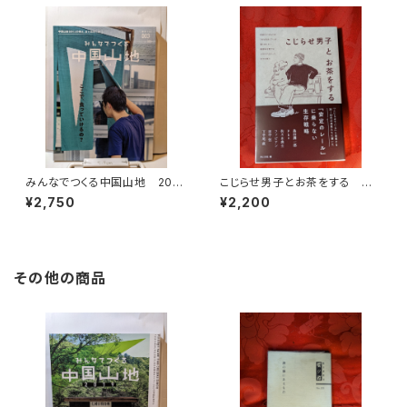
みんなでつくる中国山地 2022
こじらせ男子とお茶をする 月
№3 ここで食っていけるの？
と文社編
¥2,750
¥2,200
その他の商品