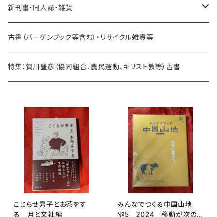
新刊書・同人誌・雑貨
乗り物関連
古書（バーゲンブック等含む）・リサイクル雑貨等
海外：旅行・文化・地理・歴史関連
特集：賀川豊彦（協同組合、農民運動、キリスト教等）古書
日本：旅行・文化・地理・歴史関連
地域振興関連
雑貨・その他
日本：法律・経済・政治関連
こじらせ男子とお茶をす
みんなでつくる中国山地
海外：法律・経済・政治関連
る 月と文社編
№5 2024 移動が次の