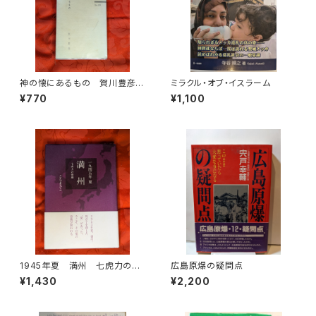
神の懐にあるもの 賀川豊彦
ミラクル・オブ・イスラーム
賀川事業団雲柱社 昭和50年
¥770
¥1,100
1945年夏 満州 七虎力の惨
広島原爆の疑問点
劇 こちまさこ 北星社
¥1,430
¥2,200