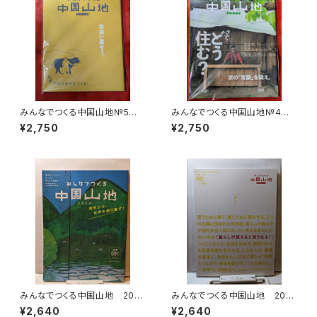
みんなでつくる中国山地№5 2
みんなでつくる中国山地№4 2
024 移動が次の幸せをつく
023 さて、どう住む？ 中国山
¥2,750
¥2,750
る！ 中国山地編集舎
地編集舎
みんなでつくる中国山地 202
みんなでつくる中国山地 2021
0 №1 地元から世界を創り直
№2 暮らし
¥2,640
¥2,640
す！