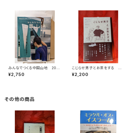
みんなでつくる中国山地 2022
こじらせ男子とお茶をする 月
№3 ここで食っていけるの？
と文社編
¥2,750
¥2,200
その他の商品