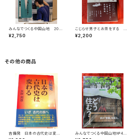
みんなでつくる中国山地 2022
こじらせ男子とお茶をする 月
№3 ここで食っていけるの？
と文社編
¥2,750
¥2,200
その他の商品
吉備発 日本の古代史は変わ
みんなでつくる中国山地№4 2
る
023 さて、どう住む？ 中国山