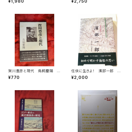
¥1,980
¥2,750
地編集舎
賀川豊彦と現代 鳥飼慶陽
任侠に生きよ！ 濱部一郎 私
兵庫部落問題研究所
の風雪日記シリーズ①
¥770
¥2,000