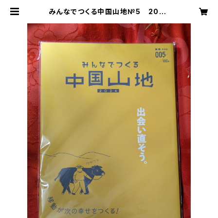
みんなでつくる中国山地№5 2024
移動が次の幸せをつくる！ 中国山
地編集舎 | 芸備書房