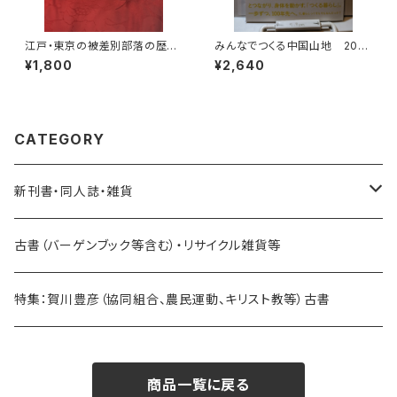
江戸・東京の被差別部落の歴
みんなでつくる中国山地 2021
史 弾左衛門と被差別民衆
№2 暮らし
¥1,800
¥2,640
浦本誉至史著 明石書店
CATEGORY
新刊書・同人誌・雑貨
乗り物関連
古書（バーゲンブック等含む）・リサイクル雑貨等
海外：旅行・文化・地理・歴史関連
特集：賀川豊彦（協同組合、農民運動、キリスト教等）古書
日本：旅行・文化・地理・歴史関連
商品一覧に戻る