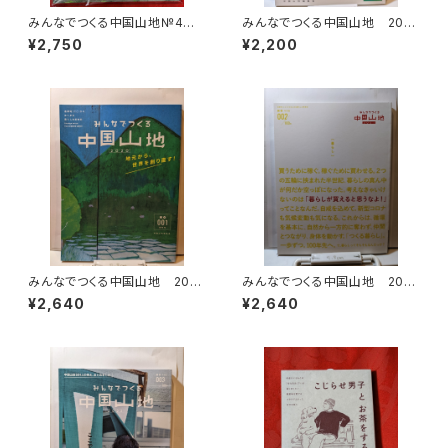
みんなでつくる中国山地№4 2
みんなでつくる中国山地 2019
023 さて、どう住む？ 中国山
№0（のろし号） 過疎は終わ
¥2,750
¥2,200
地編集舎
った！
みんなでつくる中国山地 202
みんなでつくる中国山地 2021
0 №1 地元から世界を創り直
№2 暮らし
¥2,640
¥2,640
す！