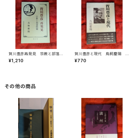
賀川豊彦再発見 宗教と部落
賀川豊彦と現代 鳥飼慶陽
問題 鳥飼慶陽 創言社 20
兵庫部落問題研究所
¥1,210
¥770
02年刊
その他の商品