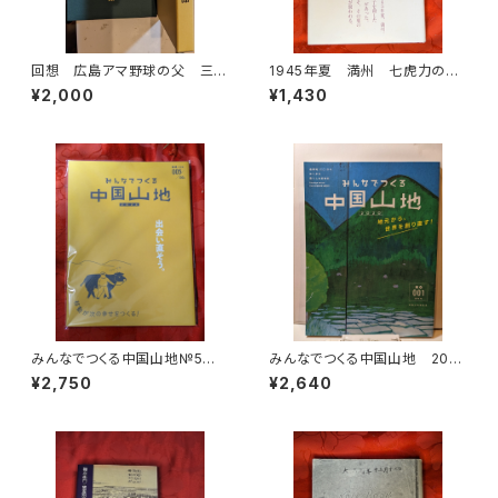
回想 広島アマ野球の父 三浦
1945年夏 満州 七虎力の惨
芳郎
劇 こちまさこ 北星社
¥2,000
¥1,430
みんなでつくる中国山地№5 2
みんなでつくる中国山地 202
024 移動が次の幸せをつく
0 №1 地元から世界を創り直
¥2,750
¥2,640
る！ 中国山地編集舎
す！