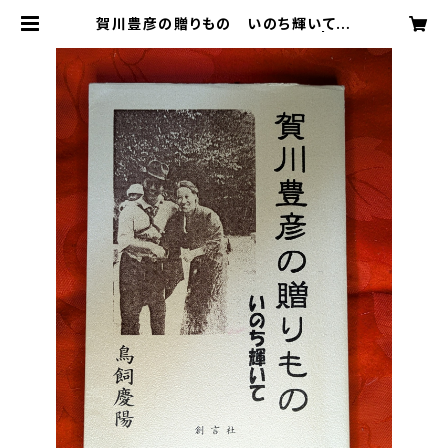
賀川豊彦の贈りもの いのち輝いて
鳥飼慶陽 創言社 2007年刊 | 芸
備書房