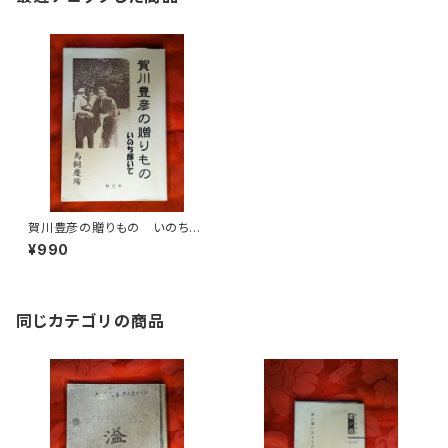
賀川豊彦の贈りもの いのち輝
いて 鳥飼慶陽 創言社 200
¥990
7年刊
同じカテゴリの商品