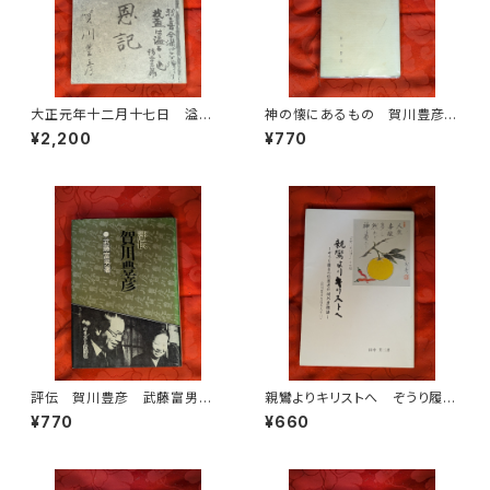
大正元年十二月十七日 溢恩
神の懐にあるもの 賀川豊彦
記 賀川豊彦 賀川豊彦記念・
賀川事業団雲柱社 昭和50年
¥2,200
¥770
松沢資料館刊
評伝 賀川豊彦 武藤富男
親鸞よりキリストへ ぞうり履き
キリスト教新聞社 1981年刊
の伝道者升崎外彦物語（賀川豊
¥770
¥660
彦を巡る人々1） 田中芳三 ク
リスチャン・グラフ社