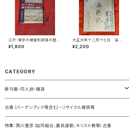
江戸・東京の被差別部落の歴
大正元年十二月十七日 溢恩
史 弾左衛門と被差別民衆
記 賀川豊彦 賀川豊彦記念・
¥1,800
¥2,200
浦本誉至史著 明石書店
松沢資料館刊
CATEGORY
新刊書・同人誌・雑貨
乗り物関連
古書（バーゲンブック等含む）・リサイクル雑貨等
海外：旅行・文化・地理・歴史関連
特集：賀川豊彦（協同組合、農民運動、キリスト教等）古書