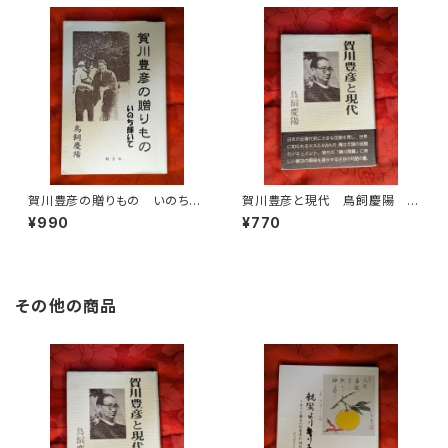
賀川豊彦の贈りもの いのち輝
賀川豊彦と現代 鳥飼慶陽
いて 鳥飼慶陽 創言社 200
兵庫部落問題研究所
¥990
¥770
7年刊
その他の商品