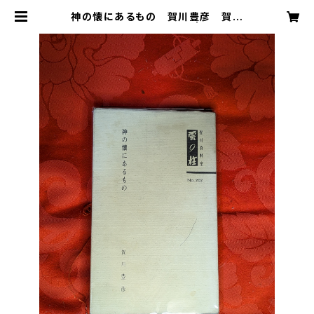
神の懐にあるもの 賀川豊彦 賀川
事業団雲柱社 昭和50年 | 芸備書房