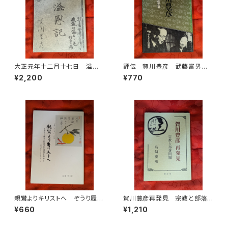
大正元年十二月十七日 溢恩
評伝 賀川豊彦 武藤富男
記 賀川豊彦 賀川豊彦記念・
キリスト教新聞社 1981年刊
¥2,200
¥770
松沢資料館刊
親鸞よりキリストへ ぞうり履き
賀川豊彦再発見 宗教と部落
の伝道者升崎外彦物語（賀川豊
問題 鳥飼慶陽 創言社 20
¥660
¥1,210
彦を巡る人々1） 田中芳三 ク
02年刊
リスチャン・グラフ社