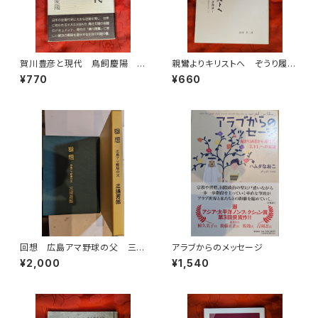
賀川豊彦と現代 鳥飼慶陽
親鸞よりキリストへ ぞうり履き
兵庫部落問題研究所
の伝道者升崎外彦物語（賀川豊
¥770
¥660
彦を巡る人々1） 田中芳三 ク
リスチャン・グラフ社
回想 広島アマ野球の父 三浦
アラブからのメッセージ
芳郎
¥2,000
¥1,540