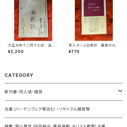
大正元年十二月十七日 溢恩
老人ホーム日乘抄 最後のは
記 賀川豊彦 賀川豊彦記念・
がき便 竹岡準之助 あすなろ
¥2,200
¥770
松沢資料館刊
社
CATEGORY
新刊書・同人誌・雑貨
乗り物関連
古書（バーゲンブック等含む）・リサイクル雑貨等
海外：旅行・文化・地理・歴史関連
特集：賀川豊彦（協同組合、農民運動、キリスト教等）古書