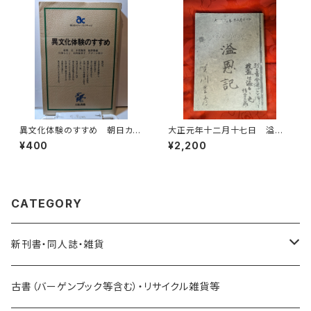
異文化体験のすすめ 朝日カル
大正元年十二月十七日 溢恩
チャーブックス62
記 賀川豊彦 賀川豊彦記念・
¥400
¥2,200
松沢資料館刊
CATEGORY
新刊書・同人誌・雑貨
乗り物関連
古書（バーゲンブック等含む）・リサイクル雑貨等