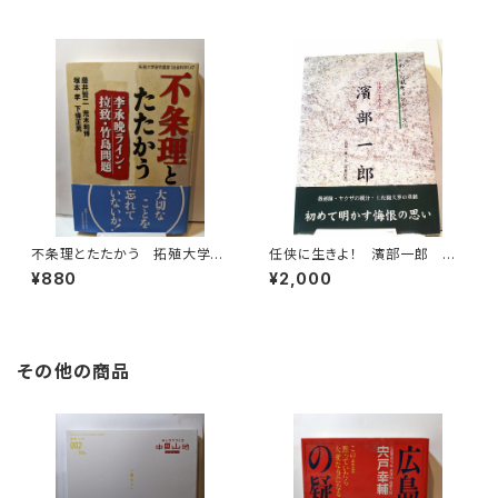
不条理とたたかう 拓殖大学研
任侠に生きよ！ 濱部一郎 私
究叢書（社会科学）47
の風雪日記シリーズ①
¥880
¥2,000
その他の商品