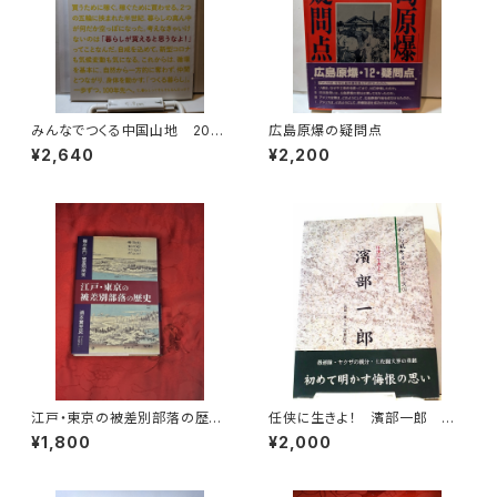
みんなでつくる中国山地 2021
広島原爆の疑問点
№2 暮らし
¥2,640
¥2,200
江戸・東京の被差別部落の歴
任侠に生きよ！ 濱部一郎 私
史 弾左衛門と被差別民衆
の風雪日記シリーズ①
¥1,800
¥2,000
浦本誉至史著 明石書店