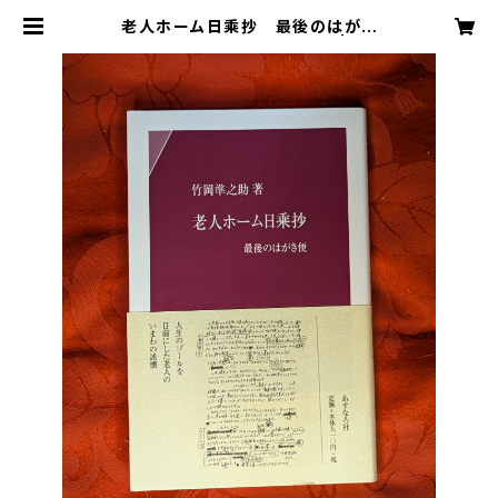
老人ホーム日乘抄 最後のはがき
便 竹岡準之助 あすなろ社 | 芸備
書房