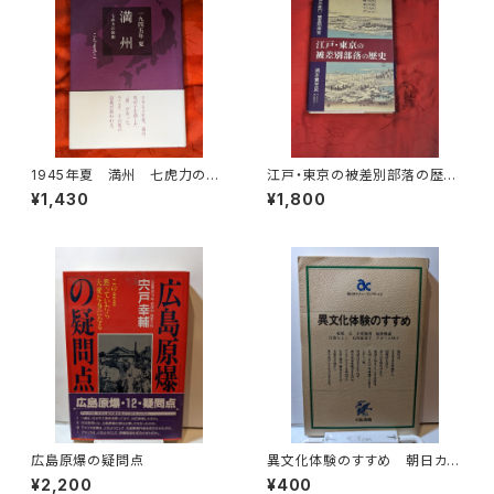
1945年夏 満州 七虎力の惨
江戸・東京の被差別部落の歴
劇 こちまさこ 北星社
史 弾左衛門と被差別民衆
¥1,430
¥1,800
浦本誉至史著 明石書店
広島原爆の疑問点
異文化体験のすすめ 朝日カル
チャーブックス62
¥2,200
¥400